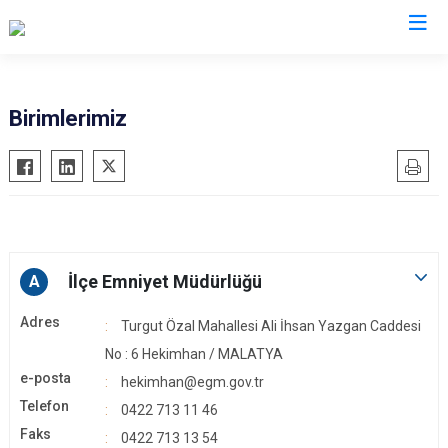
Malatya
Birimlerimiz
Akçadağ
Hekimhan
Arapgir
Kale
Arguvan
Kuluncak
Battalgazi
Pütürge
İlçe Emniyet Müdürlüğü
Darende
A
Yazıhan
Doğanşehir
Yeşilyurt
Adres
Turgut Özal Mahallesi Ali İhsan Yazgan Caddesi
Doğanyol
No : 6 Hekimhan / MALATYA
e-posta
hekimhan@egm.gov.tr
Telefon
0422 713 11 46
Faks
0422 713 13 54