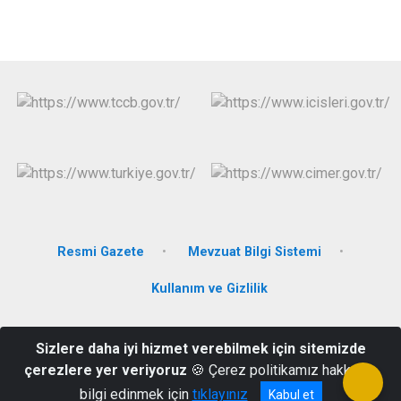
Resmi Gazete
Mevzuat Bilgi Sistemi
Kullanım ve Gizlilik
Bahçelievler Mahallesi Sivas Yolu Bulvarı No.113/a
Sizlere daha iyi hizmet verebilmek için sitemizde
Hekimhan/Malatya
çerezlere yer veriyoruz
🍪 Çerez politikamız hakkında
(0422) 713 10 19
bilgi edinmek için
tıklayınız
Kabul et