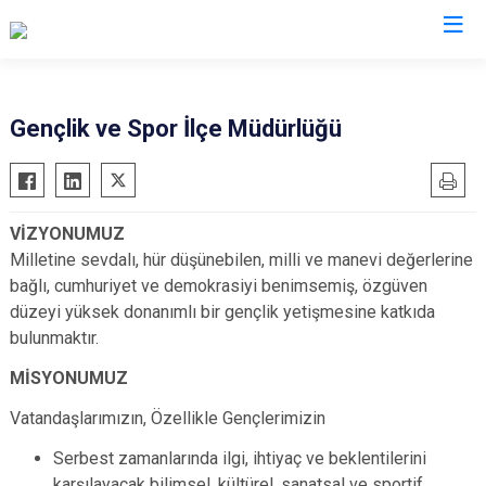
Malatya
Gençlik ve Spor İlçe Müdürlüğü
Akçadağ
Hekimhan
Arapgir
Kale
VİZYONUMUZ
Arguvan
Kuluncak
Milletine sevdalı, hür düşünebilen, milli ve manevi değerlerine
Battalgazi
Pütürge
bağlı, cumhuriyet ve demokrasiyi benimsemiş, özgüven
Darende
Yazıhan
düzeyi yüksek donanımlı bir gençlik yetişmesine katkıda
bulunmaktır.
Doğanşehir
Yeşilyurt
Doğanyol
MİSYONUMUZ
Vatandaşlarımızın, Özellikle Gençlerimizin
Serbest zamanlarında ilgi, ihtiyaç ve beklentilerini
karşılayacak bilimsel, kültürel, sanatsal ve sportif