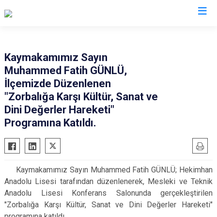
Malatya
Kaymakamımız Sayın
Muhammed Fatih GÜNLÜ,
Akçadağ
Hekimhan
İlçemizde Düzenlenen
Arapgir
Kale
"Zorbalığa Karşı Kültür, Sanat ve
Arguvan
Kuluncak
Dini Değerler Hareketi"
Battalgazi
Programına Katıldı.
Pütürge
Darende
Yazıhan
Doğanşehir
Yeşilyurt
Doğanyol
Kaymakamımız Sayın Muhammed Fatih GÜNLÜ; Hekimhan
Anadolu Lisesi tarafından düzenlenerek, Mesleki ve Teknik
Anadolu Lisesi Konferans Salonunda gerçekleştirilen
"Zorbalığa Karşı Kültür, Sanat ve Dini Değerler Hareketi"
programına katıldı.